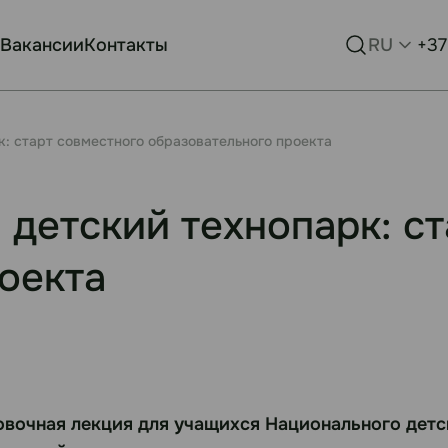
Вакансии
Контакты
RU
+37
к: старт совместного образовательного проекта
 детский технопарк: с
оекта
вочная лекция для учащихся Национального детск