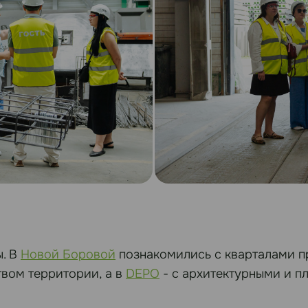
ы. В
Новой Боровой
познакомились с кварталами пр
вом территории, а в
DEPO
- с архитектурными и п