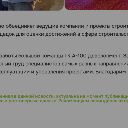
объединяет ведущие компании и проекты строите
адок для оценки достижений в сфере строительст
й работы большой команды ГК А-100 Девелопмент. З
евный труд специалистов самых разных направлени
ксплуатации и управления проектами. Благодарим 
енная в данной новости, актуальна на момент публикац
е и достоверные данные. Рекомендуем периодически пр