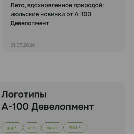
Лето, вдохновленное природой:
июльские новинки от А-100
Девелопмент
31.07.2026
Логотипы
А-100 Девелопмент
jpg
ai
eps
PNG