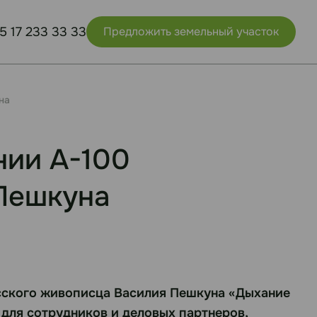
5 17 233 33 33
Предложить земельный участок
на
нии А-100
Пешкуна
усского живописца Василия Пешкуна «Дыхание
 для сотрудников и деловых партнеров,