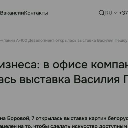
Вакансии
Контакты
RU
+37
компании А-100 Девелопмент открылась выставка Василия Пешку
бизнеса: в офисе компа
ась выставка Василия 
на Боровой, 7 открылась выставка картин белор
ацелен на то, чтобы сделать искусство доступным