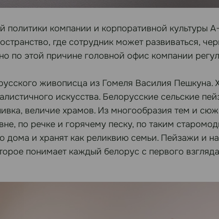
й политики компании и корпоративной культуры А-
остранство, где сотрудник может развиваться, чер
но по этой причине головной офис компании регу
орусского живописца из Гомеля Василия Пешкуна. Х
листичного искусства. Белорусские сельские пей
вка, величие храмов. Из многообразия тем и сюже
не, по речке и горячему песку, по таким старомо
о дома и хранят как реликвию семьи. Пейзажи и н
которое понимает каждый белорус с первого взгляда