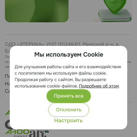
ОДО «ЭТЕРИКА», УНП 101246411, Минский р-н, д.
Боровая, 7, каб. 27
Мы используем Cookie
Любая информация, представленная на данном сайте, носит
исключительно информационный характер и ни при каких условиях не
Для улучшения работы сайта и его взаимодействия
является публичной офертой.
с посетителем мы используем файлы cookie.
Политика конфиденциальности
Продолжая работу с сайтом, Вы разрешаете
Настройка cookie
использование cookie-файлов.
Подробнее об этом
Сайт разработан Медиа Лайн
Принять все
Отклонить
Настроить