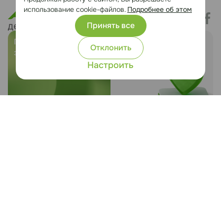
использование cookie-файлов.
Подробнее об этом
Принять все
Предложить
Служба заботы о
Отклонить
земельный участок
клиентах
Настроить
ОДО «ЭТЕРИКА», УНП 101246411, Минский р-н, д.
Боровая, 7, каб. 27
Любая информация, представленная на данном сайте, носит
исключительно информационный характер и ни при каких условиях не
является публичной офертой.
Политика конфиденциальности
Настройка cookie
Сайт разработан Медиа Лайн