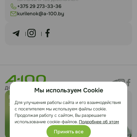
+375 29 273-33-36
kurilenok@a-100.by
Мы используем Cookie
Предложить
Служба заботы о
Для улучшения работы сайта и его взаимодействия
земельный участок
клиентах
с посетителем мы используем файлы cookie.
Продолжая работу с сайтом, Вы разрешаете
использование cookie-файлов.
Подробнее об этом
Принять все