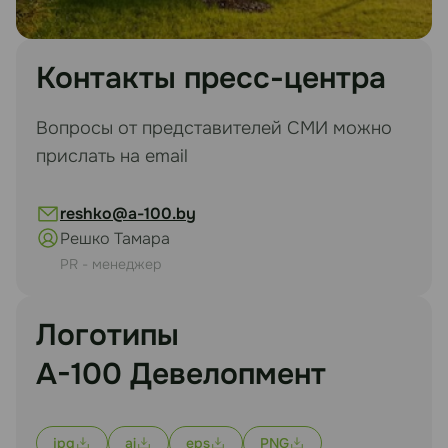
Контакты пресс-центра
Вопросы от представителей СМИ можно
прислать на email
reshko@a-100.by
Решко Тамара
PR - менеджер
Логотипы
А-100 Девелопмент
jpg
ai
eps
PNG