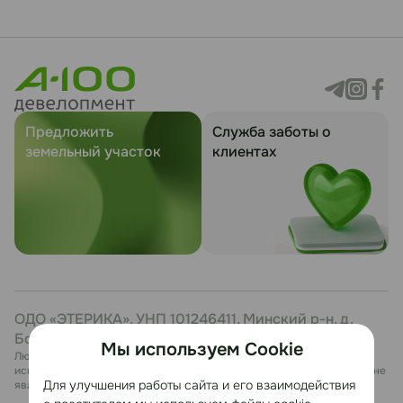
Предложить
Служба заботы о
земельный участок
клиентах
ОДО «ЭТЕРИКА», УНП 101246411, Минский р-н, д.
Боровая, 7, каб. 27
Мы используем Cookie
Любая информация, представленная на данном сайте, носит
исключительно информационный характер и ни при каких условиях не
Для улучшения работы сайта и его взаимодействия
является публичной офертой.