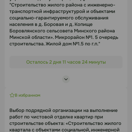
Срок подачи
"Строительство жилого района с инженерно-
12.08.2026
транспортной инфраструктурой и объектами
социально-гарантируемого обслуживания
населения в д. Боровая и д. Копище
Документация
Боровлянского сельсовета Минского района
Минской области». Микрорайон №1. 5 очередь
https://disk.yandex.by/d/ZBaBc2JNHQ4Spg
строительства. Жилой дом №1.5 по г.п."
Объект торгов
Статус
Осталось 2 дня 11 часов 24 минуты
"Строительство жилого района с инженерно-
В работе
транспортной инфраструктурой и объектами
социально-гарантируемого обслуживания
Посмотреть лоты
населения в д. Боровая и д. Копище
Боровлянского сельсовета Минского района
В избранном
Минской области». Микрорайон №1. 5 очередь
строительства. Жилой дом №1.5 по г.п."
Выбор подрядной организации на выполнение
Предмет торгов
работ по чистовой отделке квартир при
строительстве объекта: «Строительство жилого
Выбор подрядной организации для выполнения
квартала с объектами социальной, инженерной