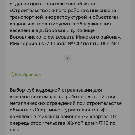
Статус
отделке при строительстве объекта:
Микрорайон №7. Школа №7.42 по г.п.»
«Строительство жилого района с инженерно-
Предмет торгов
В работе
транспортной инфраструктурой и объектами
Выбор субподрядной организации для
социально-гарантируемого обслуживания
Посмотреть лоты
выполнения комплекса работ по внутренней
населения в д. Боровая и д. Копище
отделке при строительстве объекта
Боровлянского сельсовета Минского района».
Срок подачи
Микрорайон №7. Школа №7.42 по г.п.» ЛОТ № 1
08.08.2026
Объект торгов
«Строительство жилого района с инженерно-
Документация
транспортной инфраструктурой и объектами
В избранном
социально-гарантируемого обслуживания
https://disk.yandex.ru/d/cJMUmd6uXtCroA
населения в д. Боровая и д. Копище
Выбор субподрядной огранизации для
Боровлянского сельсовета Минского района».
выполнения комплекса работ по устройству
Статус
металлических ограждений при строительстве
Микрорайон №7. Школа №7.42 по г.п.»
объекта : «Спортивно-туристский гольф-
Предмет торгов
В работе
комплекс в Минском районе» 7-й квартал. 10
Выбор субподрядной организации для
очередь строительства. Жилой дом №7.10 по
Посмотреть лоты
выполнения комплекса работ по внутренней
г.п.»