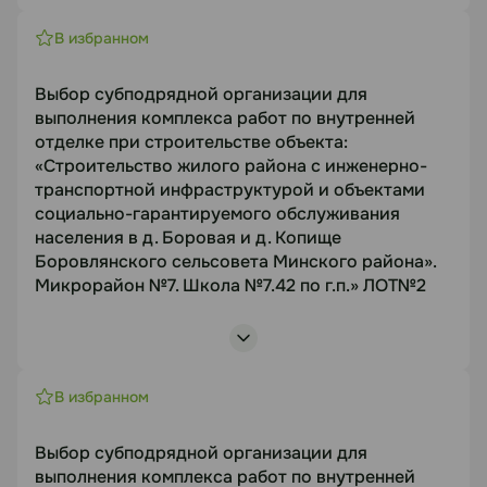
«Строительство жилого района с инженерно-
Документация
транспортной инфраструктурой и объектами
В избранном
социально-гарантируемого обслуживания
https://disk.yandex.ru/d/Zz9Dqpj1U0p4Qw
населения в д. Боровая и д. Копище
Выбор субподрядной организации для
Боровлянского сельсовета Минского района».
выполнения комплекса работ по внутренней
Статус
отделке при строительстве объекта:
Микрорайон №7. Школа №7.42 по г.п.»
«Строительство жилого района с инженерно-
Предмет торгов
В работе
транспортной инфраструктурой и объектами
Выбор субподрядной организации для
социально-гарантируемого обслуживания
Посмотреть лоты
выполнения комплекса работ по внутренней
населения в д. Боровая и д. Копище
отделке при строительстве объекта
Боровлянского сельсовета Минского района».
Срок подачи
Микрорайон №7. Школа №7.42 по г.п.» ЛОТ№2
08.08.2026
Объект торгов
«Строительство жилого района с инженерно-
Документация
транспортной инфраструктурой и объектами
В избранном
социально-гарантируемого обслуживания
https://disk.yandex.ru/d/7-jSm57JFomSow
населения в д. Боровая и д. Копище
Выбор субподрядной организации для
Боровлянского сельсовета Минского района».
выполнения комплекса работ по внутренней