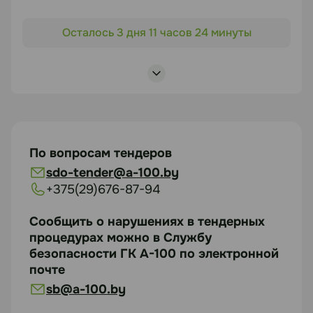
Объект торгов
Документация
Осталось 3 дня 11 часов 24 минуты
"Строительство жилого квартала с объектами
https://disk.yandex.ru/i/mLcuKj-8_wr4cQ
социальной, инженерной и транспортной
инфраструктуры в районе деревни Копище
Боровлянского сельсо-вета". 3 очередь
Статус
строительства. Жилой дом № 14.3 по г.п."
В работе
Предмет торгов
Выбор подрядной организации для выполнения
Посмотреть лоты
По вопросам тендеров
комплекса работ по устройству внут-
sdo-tender@a-100.by
риквартальных инженерных сетей, работ по
+375(29)676-87-94
благоустройству, озеленению, МАФ при
строительстве
Сообщить о нарушениях в тендерных
Срок подачи
процедурах можно в Службу
безопасности ГК А-100 по электронной
12.08.2026
почте
sb@a-100.by
Документация