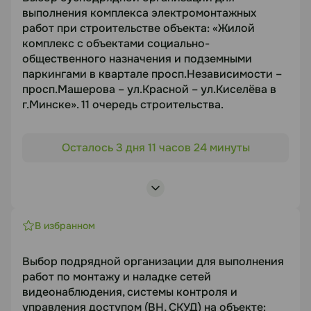
Статус
г.Минске». 10 очередь строительства.»
выполнения комплекса электромонтажных
Предмет торгов
работ при строительстве объекта: «Жилой
В работе
комплекс с объектами социально-
Выбор субподрядной огранизации для
общественного назначения и подземными
Посмотреть лоты
выполнения комплекса работ по устройству
паркингами в квартале просп.Независимости –
котлована при строительстве объекта
просп.Машерова – ул.Красной – ул.Киселёва в
Срок подачи
г.Минске». 11 очередь строительства.
08.08.2026
Объект торгов
Осталось 3 дня 11 часов 24 минуты
«Жилой комплекс с объектами социально-
Документация
общественного назначения и подземными
https://disk.yandex.by/d/cTmrjDcH8RUZ_w
паркингами в квартале просп.Независимости –
просп.Машерова – ул.Красной – ул.Киселёва в
г.Минске». 11 очередь строительства.
В избранном
Статус
Предмет торгов
В работе
Выбор подрядной организации для выполнения
Выбор субподрядной организации для
работ по монтажу и наладке сетей
выполнения комплекса электромонтажных работ
видеонаблюдения, системы контроля и
Посмотреть лоты
при строительстве объекта
управления доступом (ВН, СКУД) на объекте: