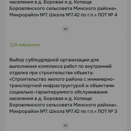
населения в д. Боровая и д. Копище
Боровлянского сельсовета Минского района».
11.08.2026
Микрорайон №7. Школа №7.42 по г.п.» ЛОТ № 4
Объект торгов
Документация
«Строительство жилого района с инженерно-
https://disk.yandex.ru/d/I7ZuW9HgoniS-g
транспортной инфраструктурой и объектами
В избранном
социально-гарантируемого обслуживания
Статус
населения в д. Боровая и д. Копище
Выбор субподрядной организации для
Боровлянского сельсовета Минского района».
выполнения комплекса работ по внутренней
В работе
отделке при строительстве объекта:
Микрорайон №7. Школа №7.42 по г.п.»
«Строительство жилого района с инженерно-
Предмет торгов
Посмотреть лоты
транспортной инфраструктурой и объектами
Выбор субподрядной организации для
социально-гарантируемого обслуживания
выполнения комплекса работ по внутренней
населения в д. Боровая и д. Копище
отделке при строительстве объекта
Боровлянского сельсовета Минского района».
Срок подачи
Микрорайон №7. Школа №7.42 по г.п.» ЛОТ № 3
08.08.2026
Объект торгов