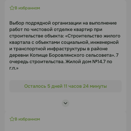
населения в д. Боровая и д. Копище
Посмотреть лоты
Боровлянского сельсовета Минского района».
В избранном
Микрорайон №7. Школа №7.42 по г.п.
Предмет торгов
Выбор подрядной организации на выполнение
работ по чистовой отделке квартир при
Кухонное оборудование для школы 7.42 Новая
строительстве объекта: «Строительство жилого
Боровая
квартала с объектами социальной, инженерной
Срок подачи
и транспортной инфраструктуры в районе
14.08.2026
деревни Копище Боровлянского сельсовета». 7
очередь строительства. Жилой дом №14.7 по
г.п.»
Документация
Объект торгов
https://disk.yandex.ru/d/6dJLYNI_jDLglA
Осталось 5 дней 11 часов 24 минуты
«Строительство жилого квартала с объектами
социальной, инженерной и транспортной
Статус
инфраструктуры в районе деревни Копище
Боровлянского сельсовета». 7 очередь
В работе
строительства. Жилой дом №14.7 по г.п.»
В избранном
Предмет торгов
Посмотреть лоты