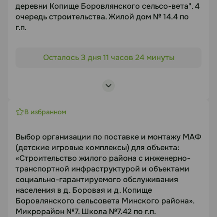
деревни Копище Боровлянского сельсо-вета". 4
Документация
очередь строительства. Жилой дом № 14.4 по
г.п.
https://disk.yandex.com/i/lqo8oDSEUlBp2Q
Объект торгов
Осталось 3 дня 11 часов 24 минуты
"Строительство жилого квартала с объектами
Статус
социальной, инженерной и транспортной
В работе
инфраструктуры в районе деревни Копище
Боровлянского сельсо-вета". 4 очередь
Посмотреть лоты
строительства. Жилой дом № 14.4 по г.п.
В избранном
Предмет торгов
Выбор организации по поставке и монтажу МАФ
Выбор подрядной организации для выполнения
(детские игровые комплексы) для объекта:
комплекса работ по устройству внут-
«Строительство жилого района с инженерно-
риквартальных инженерных сетей, работ по
транспортной инфраструктурой и объектами
благоустройству, озеленению, МАФ
социально-гарантируемого обслуживания
Срок подачи
населения в д. Боровая и д. Копище
12.08.2026
Боровлянского сельсовета Минского района».
Микрорайон №7. Школа №7.42 по г.п.