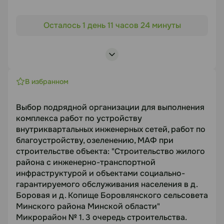
Объект торгов
Документация
Осталось 1 день 11 часов 24 минуты
«Строительство жилого района с инженерно-
https://disk.yandex.ru/i/HtU6izrf5wRiwQ
транспортной инфраструктурой и объектами
социально-гарантируемого обслуживания
Статус
населения в д. Боровая и д. Копище
Боровлянского сельсовета Минского района».
В избранном
В работе
Микрорайон №7. Школа №7.42 по г.п.
Предмет торгов
Посмотреть лоты
Выбор подрядной организации для выполнения
комплекса работ по устройству
МАФ (детские игровые комплексы) для школы
внутриквартальных инженерных сетей, работ по
7.42 НБ
благоустройству, озеленению, МАФ при
Срок подачи
строительстве объекта: "Строительство жилого
10.08.2026
района с инженерно-транспортной
инфраструктурой и объектами социально-
гарантируемого обслуживания населения в д.
Документация
Боровая и д. Копище Боровлянского сельсовета
Минского района Минской области"
https://disk.yandex.ru/d/AmO1djPfBezWTA
Микрорайон № 1. 3 очередь строительства.