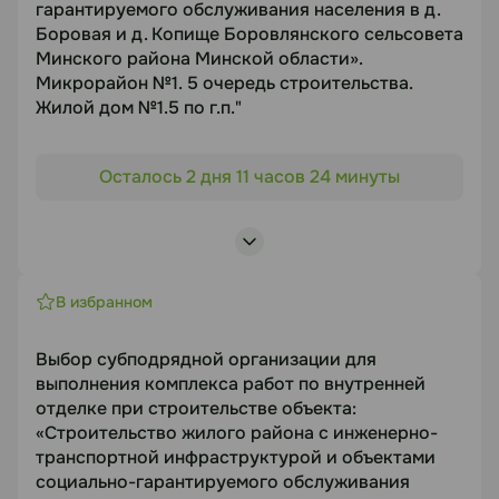
гарантируемого обслуживания населения в д.
Документация
Боровая и д. Копище Боровлянского сельсовета
Минского района Минской области».
https://disk.yandex.ru/d/Qg_P1Exq47DG6Q
Микрорайон №1. 5 очередь строительства.
Жилой дом №1.5 по г.п."
Статус
Объект торгов
В работе
Осталось 2 дня 11 часов 24 минуты
"Строительство жилого района с инженерно-
транспортной инфраструктурой и объектами
Посмотреть лоты
социально-гарантируемого обслуживания
населения в д. Боровая и д. Копище
Боровлянского сельсовета Минского района
В избранном
Минской области». Микрорайон №1. 5 очередь
строительства. Жилой дом №1.5 по г.п."
Выбор субподрядной организации для
Предмет торгов
выполнения комплекса работ по внутренней
отделке при строительстве объекта:
Выбор подрядной организации для выполнения
«Строительство жилого района с инженерно-
комплекса работ по устройству фасада при
транспортной инфраструктурой и объектами
строительстве объекта
социально-гарантируемого обслуживания
Срок подачи