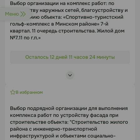
Выбор организации на комплекс работ: по
Выбор подрядной организации на выполнение
устройству наружных сетей, благоустройству и
работ по чистовой отделке квартир при
Меню
озеленению объекта: «Спортивно-туристский
строительстве объекта:
гольф-комплекс в Минском районе» 7-й
Срок подачи
квартал. 11 очередь строительства. Жилой дом
14.08.2026
№7.11 по г.п.»
Объект торгов
Осталось 12 дней 11 часов 24 минуты
Документация
«Спортивно-туристский гольф-комплекс в
https://disk.yandex.ru/d/V0VfVpGLkm_log
Минском районе» 7-й квартал. 11 очередь
строительства. Жилой дом №7.11 по г.п.»
Предмет торгов
Статус
В избранном
Выбор организации на комплекс работ: по
В работе
устройству наружных сетей, благоустройству и
Выбор подрядной организации для выполнения
озеленению
Посмотреть лоты
комплекса работ по устройству фасада при
Срок подачи
строительстве объекта: "Строительство жилого
21.08.2026
района с инженерно-транспортной
инфраструктурой и объектами социально-