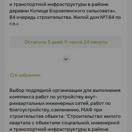
работ по монтажу и наладке сетей
и транспортной инфраструктуры в районе
видеонаблюдения, системы контроля и
деревни Копище Боровлянского сельсовета».
управления доступом (ВН, СКУД) на объекте
84 очередь строительства. Жилой дом №7.84 по
Срок подачи
г.п.»
11.08.2026
Объект торгов
Осталось 5 дней 11 часов 24 минуты
«Строительство жилого квартала с объектами
Документация
социальной, инженерной и транспортной
инфраструктуры в районе деревни Копище
https://disk.yandex.ru/d/ydpHd0G3ICSBAg
Боровлянского сельсовета». 84 очередь
строительства. Жилой дом №7.84 по г.п.»
В избранном
Статус
Предмет торгов
Выбор подрядной организации для выполнения
В работе
Выбор подрядной организации на выполнение
комплекса работ по устройству внут-
работ по чистовой отделке квартир при
риквартальных инженерных сетей, работ по
Посмотреть лоты
строительстве объекта:
благоустройству, озеленению, МАФ при
Срок подачи
строительстве объекта: "Строительство жилого
14.08.2026
квартала с объектами социальной, инженерной
и транспортной инфраструктуры в районе