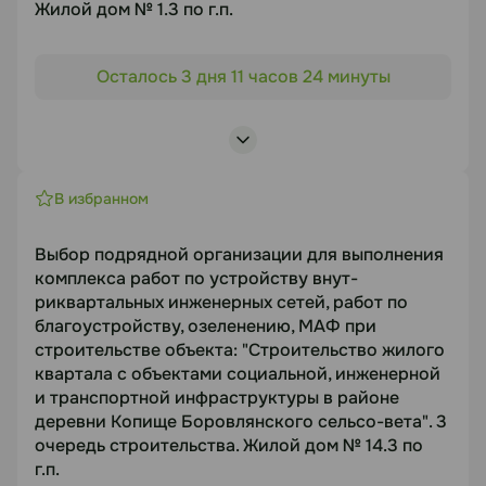
Жилой дом № 1.3 по г.п.
Статус
Объект торгов
Осталось 3 дня 11 часов 24 минуты
В работе
"Строительство жилого района с инженерно-
транспортной инфраструктурой и объектами
Посмотреть лоты
социально-гарантируемого обслуживания
населения в д. Боровая и д. Копище
Боровлянского сельсовета Минского района
В избранном
Минской области" Микрорайон № 1. 3 очередь
строительства. Жилой дом № 1.3 по г.п.
Выбор подрядной организации для выполнения
Предмет торгов
комплекса работ по устройству внут-
риквартальных инженерных сетей, работ по
Выбор подрядной организации для выполнения
благоустройству, озеленению, МАФ при
комплекса работ по устройству
строительстве объекта: "Строительство жилого
внутриквартальных инженерных сетей, работ по
квартала с объектами социальной, инженерной
благоустройству, озеленению, МАФ
и транспортной инфраструктуры в районе
Срок подачи
деревни Копище Боровлянского сельсо-вета". 3
очередь строительства. Жилой дом № 14.3 по
12.08.2026
г.п.