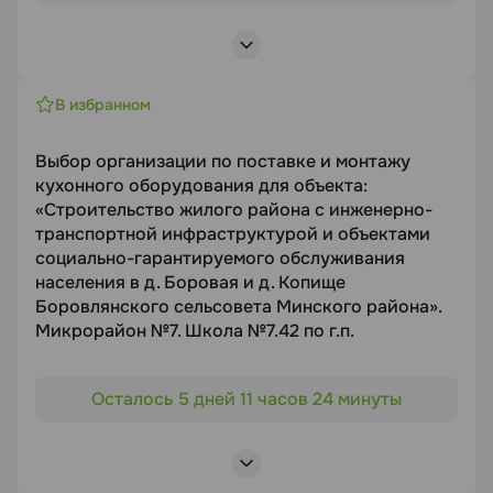
транспортной инфраструктурой и объектами
социально-гарантируемого обслуживания
населения в д. Боровая и д. Копище
Боровлянского сельсовета Минского района».
В избранном
Микрорайон №7. Школа №7.42 по г.п.
Предмет торгов
Выбор организации по поставке и монтажу
кухонного оборудования для объекта:
МАФ для школы 7.42 НБ
«Строительство жилого района с инженерно-
Срок подачи
транспортной инфраструктурой и объектами
01.09.2026
социально-гарантируемого обслуживания
населения в д. Боровая и д. Копище
Боровлянского сельсовета Минского района».
Документация
Микрорайон №7. Школа №7.42 по г.п.
https://disk.yandex.ru/d/yeerya6wgqLqsg
Объект торгов
Осталось 5 дней 11 часов 24 минуты
«Строительство жилого района с инженерно-
Статус
транспортной инфраструктурой и объектами
социально-гарантируемого обслуживания
В работе