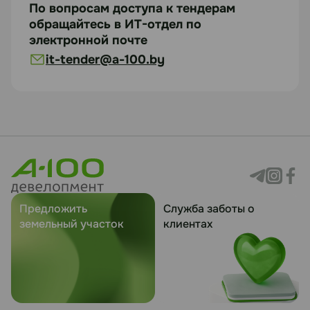
По вопросам доступа к тендерам
https://disk.yandex.ru/i/MPo3geOQXEg7ng
обращайтесь в ИТ-отдел по
электронной почте
it-tender@a-100.by
Статус
В работе
Посмотреть лоты
Предложить
Служба заботы о
земельный участок
клиентах