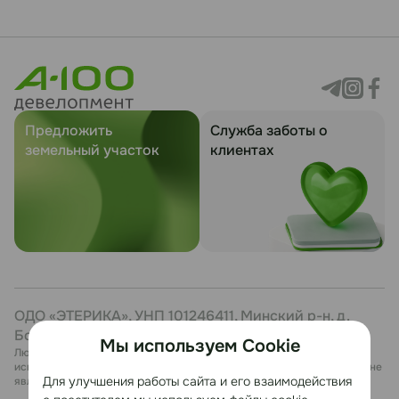
Предложить
Служба заботы о
земельный участок
клиентах
ОДО «ЭТЕРИКА», УНП 101246411, Минский р-н, д.
Боровая, 7, каб. 27
Мы используем Cookie
Любая информация, представленная на данном сайте, носит
исключительно информационный характер и ни при каких условиях не
Для улучшения работы сайта и его взаимодействия
является публичной офертой.