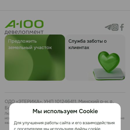
Предложить
Служба заботы о
земельный участок
клиентах
ОДО «ЭТЕРИКА», УНП 101246411, Минский р-н, д.
Боровая, 7, каб. 27
Мы используем Cookie
Любая информация, представленная на данном сайте, носит
исключительно информационный характер и ни при каких условиях не
Для улучшения работы сайта и его взаимодействия
является публичной офертой.
с посетителем мы используем файлы cookie.