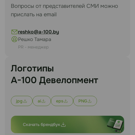
Вопросы от представителей СМИ можно
прислать на email
reshko@a-100.by
Решко Тамара
PR - менеджер
Логотипы
А-100 Девелопмент
jpg
ai
eps
PNG
Скачать брендбук