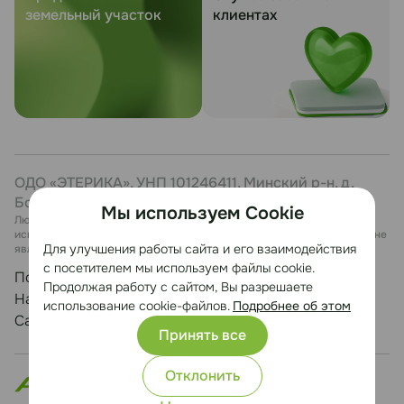
земельный участок
клиентах
ОДО «ЭТЕРИКА», УНП 101246411, Минский р-н, д.
Боровая, 7, каб. 27
Мы используем Cookie
Любая информация, представленная на данном сайте, носит
исключительно информационный характер и ни при каких условиях не
Для улучшения работы сайта и его взаимодействия
является публичной офертой.
с посетителем мы используем файлы cookie.
Политика конфиденциальности
Продолжая работу с сайтом, Вы разрешаете
Настройка cookie
использование cookie-файлов.
Подробнее об этом
Сайт разработан Медиа Лайн
Принять все
Отклонить