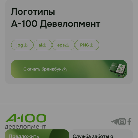
Логотипы
А-100 Девелопмент
jpg
ai
eps
PNG
Скачать брендбук
Предложить
Служба заботы о