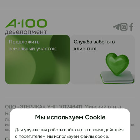
Предложить
Служба заботы о
земельный участок
клиентах
ОДО «ЭТЕРИКА», УНП 101246411, Минский р-н, д.
Боровая, 7, каб. 27
Мы используем Cookie
Любая информация, представленная на данном сайте, носит
исключительно информационный характер и ни при каких условиях не
Для улучшения работы сайта и его взаимодействия
является публичной офертой.
с посетителем мы используем файлы cookie.
Политика конфиденциальности