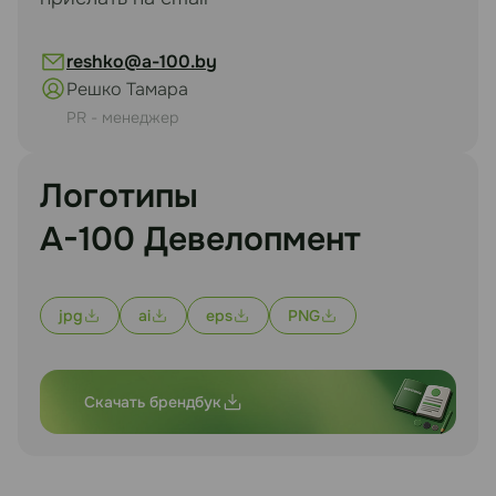
reshko@a-100.by
Решко Тамара
PR - менеджер
Логотипы
А-100 Девелопмент
jpg
ai
eps
PNG
Скачать брендбук