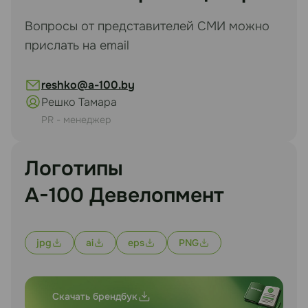
Вопросы от представителей СМИ можно
прислать на email
reshko@a-100.by
Решко Тамара
PR - менеджер
Логотипы
А-100 Девелопмент
jpg
ai
eps
PNG
Скачать брендбук