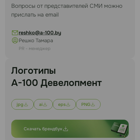
Вопросы от представителей СМИ можно
прислать на email
reshko@a-100.by
Решко Тамара
PR - менеджер
Логотипы
А-100 Девелопмент
jpg
ai
eps
PNG
Скачать брендбук