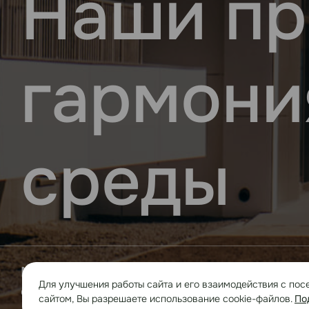
Наши пр
гармони
среды
Мы создаём современные жилые комплекс
Для улучшения работы сайта и его взаимодействия с пос
среду нового уровня!
сайтом, Вы разрешаете использование cookie-файлов.
По