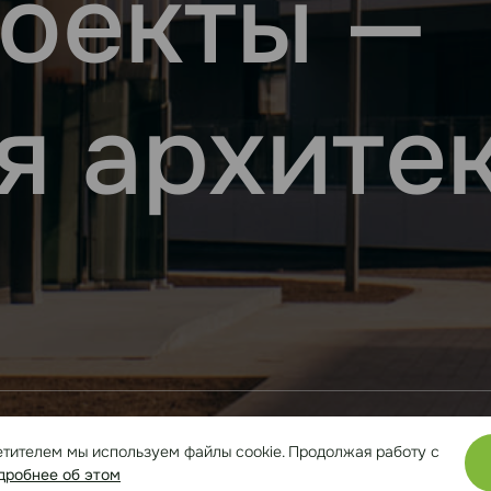
оекты —
я архите
ы, бизнес-пространства и инфраструктурные
етителем мы используем файлы cookie. Продолжая работу с
дробнее об этом