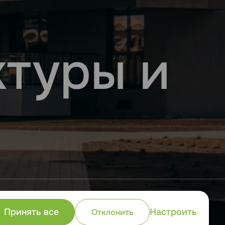
ктуры и
 объекты, формируя городскую
Принять все
Настроить
Отклонить