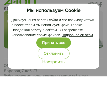
Мы используем Cookie
Предложить
Служба заботы о
Для улучшения работы сайта и его взаимодействия
земельный участок
клиентах
с посетителем мы используем файлы cookie.
Продолжая работу с сайтом, Вы разрешаете
использование cookie-файлов.
Подробнее об этом
Принять все
Отклонить
Настроить
ОДО «ЭТЕРИКА», УНП 101246411, Минский р-н, д.
Боровая, 7, каб. 27
Любая информация, представленная на данном сайте, носит
исключительно информационный характер и ни при каких условиях не
является публичной офертой.
Политика конфиденциальности
Настройка cookie
Сайт разработан Медиа Лайн