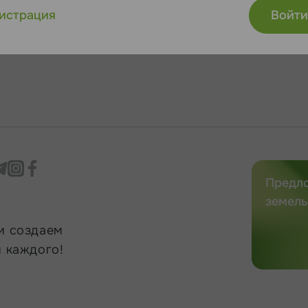
истрация
Предл
земель
и создаем
 каждого!