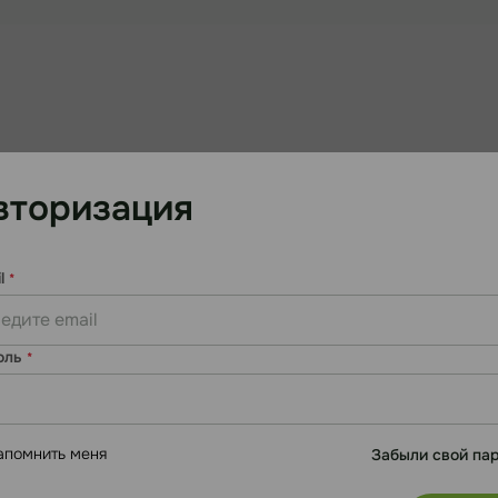
вторизация
l
*
оль
*
апомнить меня
Забыли свой па