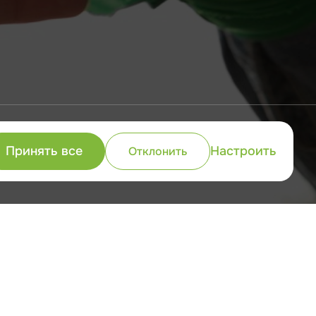
анда — это наше конкурентное
Принять все
Настроить
Отклонить