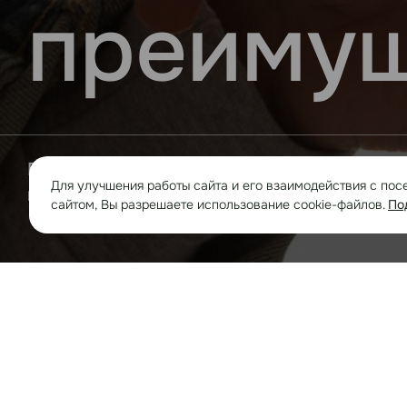
преимущ
В компании работает более 800 человек, 
Для улучшения работы сайта и его взаимодействия с пос
преимущество, наша главная корпоративн
сайтом, Вы разрешаете использование cookie-файлов.
По
Руководство
Карьера
Ваканс