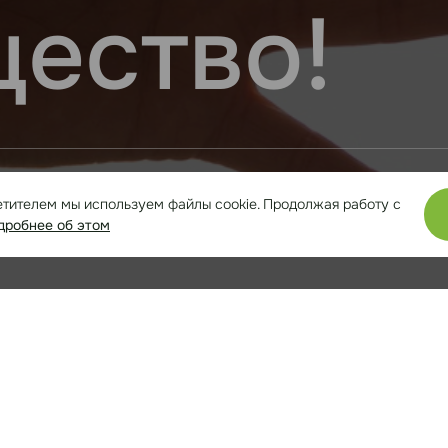
ество!
мы с гордостью можем сказать, что наша ком
етителем мы используем файлы cookie. Продолжая работу с
ая ценность!
дробнее об этом
ии