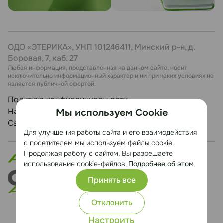
ОДО «ЭТЕРИКА», УНП 101246411, Минский р-н, д.
Боровая, 7, каб. 27
Любая информация, представленная на данном сайте, носит
исключительно информационный характер и ни при каких условиях не
является публичной офертой.
Политика конфиденциальности
Настройка cookie
Мы используем Cookie
Сайт разработан Медиа Лайн
Для улучшения работы сайта и его взаимодействия
с посетителем мы используем файлы cookie.
Продолжая работу с сайтом, Вы разрешаете
использование cookie-файлов.
Подробнее об этом
Принять все
Отклонить
Настроить