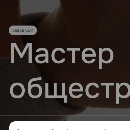
Завод СБК
Мастер
общестр