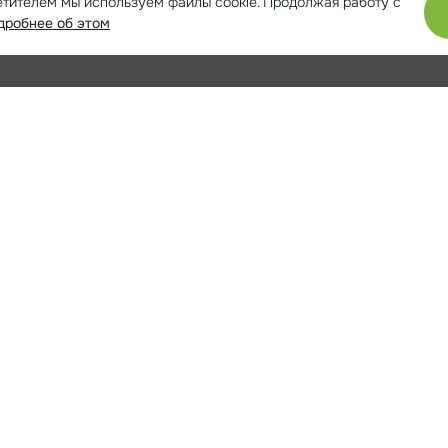
етителем мы используем файлы cookie. Продолжая работу с
дробнее об этом
иматься
 требований ТБ и ОТ, экологии;
троительных работ;
согласно действующих норм;