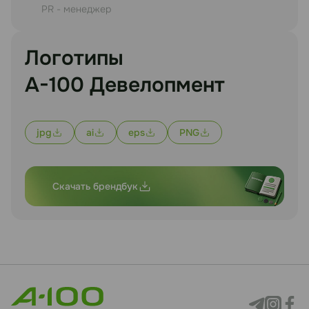
PR - менеджер
Логотипы
А-100 Девелопмент
jpg
ai
eps
PNG
Скачать брендбук