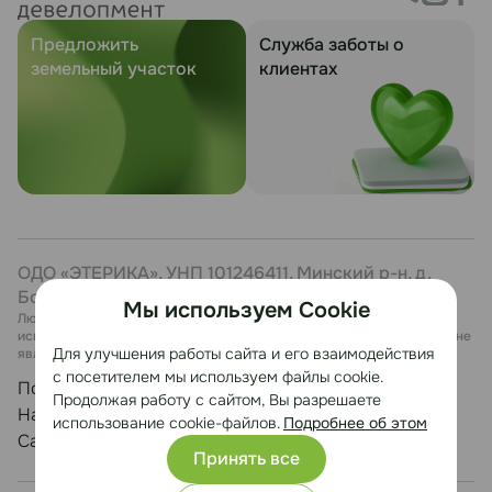
Предложить
Служба заботы о
земельный участок
клиентах
ОДО «ЭТЕРИКА», УНП 101246411, Минский р-н, д.
Боровая, 7, каб. 27
Мы используем Cookie
Любая информация, представленная на данном сайте, носит
исключительно информационный характер и ни при каких условиях не
Для улучшения работы сайта и его взаимодействия
является публичной офертой.
с посетителем мы используем файлы cookie.
Политика конфиденциальности
Продолжая работу с сайтом, Вы разрешаете
Настройка cookie
использование cookie-файлов.
Подробнее об этом
Сайт разработан Медиа Лайн
Принять все