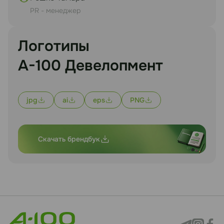
PR - менеджер
Логотипы
А-100 Девелопмент
jpg
ai
eps
PNG
Скачать брендбук