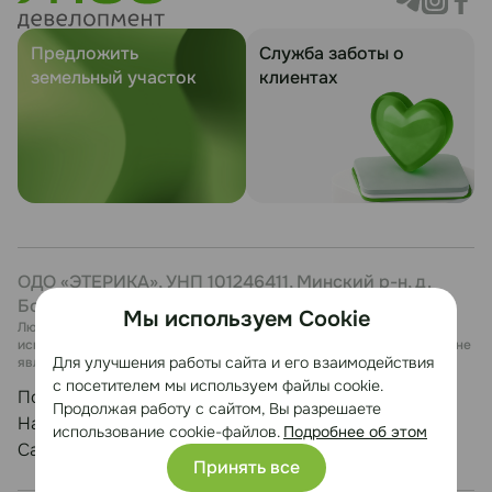
Предложить
Служба заботы о
земельный участок
клиентах
ОДО «ЭТЕРИКА», УНП 101246411, Минский р-н, д.
Боровая, 7, каб. 27
Мы используем Cookie
Любая информация, представленная на данном сайте, носит
исключительно информационный характер и ни при каких условиях не
Для улучшения работы сайта и его взаимодействия
является публичной офертой.
с посетителем мы используем файлы cookie.
Политика конфиденциальности
Продолжая работу с сайтом, Вы разрешаете
Настройка cookie
использование cookie-файлов.
Подробнее об этом
Сайт разработан Медиа Лайн
Принять все