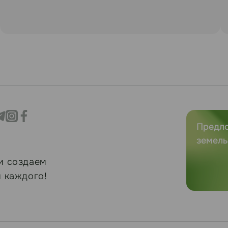
Предл
земель
и создаем
 каждого!