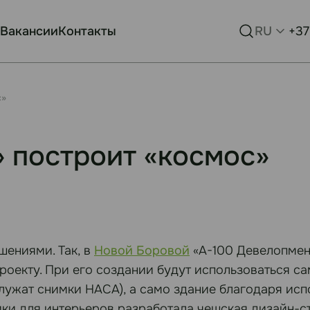
Вакансии
Контакты
RU
+37
с»
 построит «космос»
ениями. Так, в
Новой Боровой
«А-100 Девелопмент
оекту. При его создании будут использоваться са
служат снимки НАСА), а само здание благодаря и
фики для интерьеров разработала чешская дизайн-ст