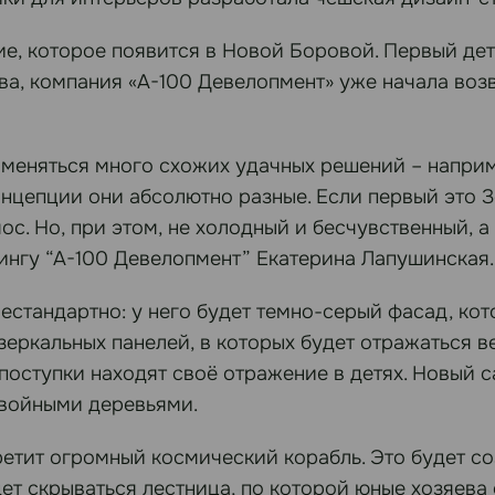
е, которое появится в Новой Боровой. Первый детс
ва, компания «А-100 Девелопмент» уже начала воз
применяться много схожих удачных решений – напр
онцепции они абсолютно разные. Если первый это 
смос. Но, при этом, не холодный и бесчувственный, 
тингу “А-100 Девелопмент” Екатерина Лапушинская.
стандартно: у него будет темно-серый фасад, кот
 зеркальных панелей, в которых будет отражаться 
поступки находят своё отражение в детях. Новый 
хвойными деревьями.
ретит огромный космический корабль. Это будет со
ет скрываться лестница, по которой юные хозяева 