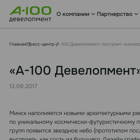
О компании
Партнерство
Главная
Пресс-центр
«А-100 Девелопмент» построит «космо
«А-100 Девелопмент»
12.09.2017
Минск наполняется новыми архитектурными реш
по уникальному космически-футуристичному пр
групп появится звездное небо (прототипом по
выглядеть, как гость из будущего. Дизайн гра