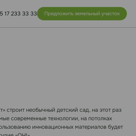
5 17 233 33 33
Предложить земельный участок
» строит необычный детский сад, на этот раз
мые современные технологии, на потолках
спользованию инновационных материалов будет
удия «OH!».