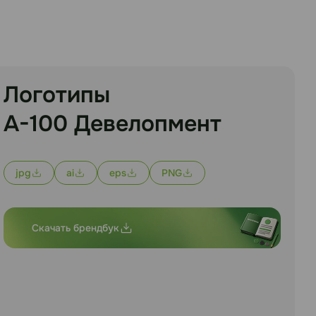
Логотипы
А-100 Девелопмент
jpg
ai
eps
PNG
Скачать брендбук