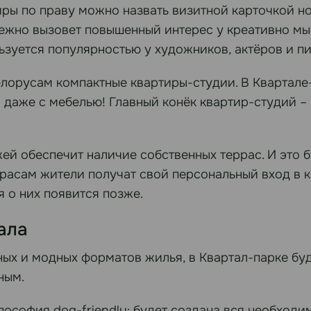
ы по праву можно назвать визитной карточкой нов
бежно вызовет повышенный интерес у креативно мы
зуется популярностью у художников, актёров и пи
лорусам компактные квартиры-студии. В Квартале
 И даже с мебелью! Главный конёк квартир-студий 
 обеспечит наличие собственных террас. И это бу
ррасам жители получат свой персональный вход в 
 о них появится позже.
ала
х и модных форматов жилья, в Квартал-парке буд
ным.
ософия dog-friendly: будет создана вся необходим