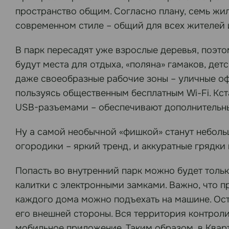
пространство общим. Согласно плану, семь жил
современном стиле – общий для всех жителей 
В парк пересадят уже взрослые деревья, поэто
будут места для отдыха, «поляна» гамаков, де
даже своеобразные рабочие зоны – уличные оф
пользуясь общественным бесплатным Wi-Fi. Кс
USB-разъемами – обеспечивают дополнительн
Ну а самой необычной «фишкой» станут неболь
огородики – яркий тренд, и аккуратные грядки
Попасть во внутренний парк можно будет тольк
калитки с электронными замками. Важно, что 
каждого дома можно подъехать на машине. Оста
его внешней стороны. Вся территория контрол
мобильное приложение. Таким образом, в Кварт