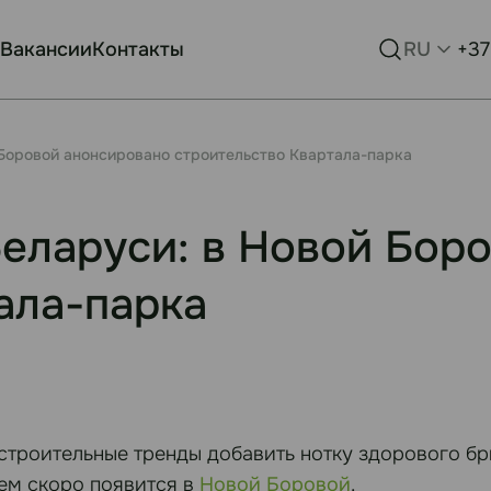
Вакансии
Контакты
RU
+37
 Боровой анонсировано строительство Квартала-парка
Беларуси: в Новой Бор
ала-парка
остроительные тренды добавить нотку здорового бр
сем скоро появится в
Новой Боровой
.