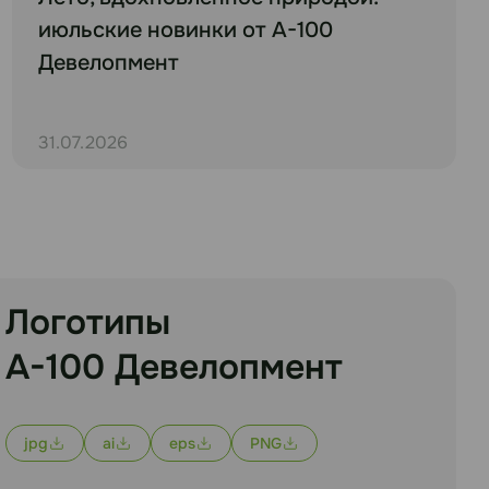
июльские новинки от А-100
Девелопмент
31.07.2026
Логотипы
А-100 Девелопмент
jpg
ai
eps
PNG