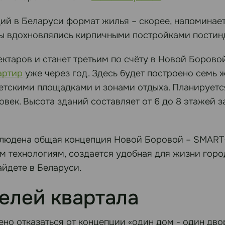
ий в Беларуси формат жилья – скорее, напоминает
ры вдохновлялись кирпичными постройками постин
ктаров и станет третьим по счёту в Новой Боровой.
артир
уже через год. Здесь будет построено семь 
етскими площадками и зонами отдыха. Планируется,
овек. Высота зданий составляет от 6 до 8 этажей 
людена общая концепция Новой Боровой – SMART+S
 технологиям, создается удобная для жизни городс
айдете в Беларуси.
елей квартала
но отказаться от концепции «один дом - один двор