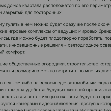
ых домов квартала расположатся по его периметру
и закрытый для посторонних.
му гулять в нем можно будет сразу же после оконч
тские игровые комплексы от ведущих мировых брен
исы, где можно будет плодотворно поработать, по
тати, инновационные решения – светодиодное осв
ый комфорт.
шие общественные огородики, строительство котор
 мяты и розмарина можно встретить во многих дво
о пешком либо на велосипеде: автомобилям сюда в
при этом для удобства будущих жителей организов
влять свои авто жильцы и их гости будут на парк
ируется камерами видеонаблюдения, доступ к кот
але-парке будет создана удобная и абсолютно без