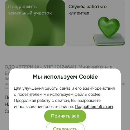
Предложить
Служба заботы о
земельный участок
клиентах
ОДО «ЭТЕРИКА», УНП 101246411, Минский р-н, д.
Боровая, 7, каб. 27
Мы используем Cookie
Любая информация, представленная на данном сайте, носит
исключительно информационный характер и ни при каких условиях не
Для улучшения работы сайта и его взаимодействия
является публичной офертой.
с посетителем мы используем файлы cookie.
Политика конфиденциальности
Продолжая работу с сайтом, Вы разрешаете
Настройка cookie
использование cookie-файлов.
Подробнее об этом
Сайт разработан Медиа Лайн
Принять все
Отклонить