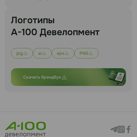
Логотипы
А-100 Девелопмент
jpg
ai
eps
PNG
Скачать брендбук