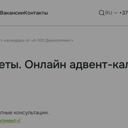
Вакансии
Контакты
RU
+37
нт-календарь от «А-100 Девелопмент»
веты. Онлайн адвент-ка
атные консультации.
опмент»!