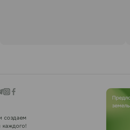
Предл
земель
и создаем
 каждого!