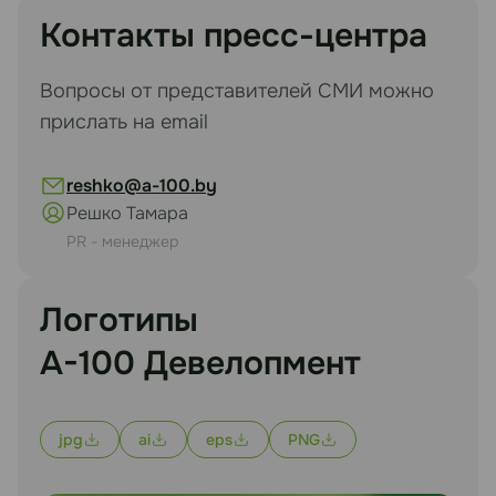
Контакты пресс-центра
Вопросы от представителей СМИ можно
прислать на email
reshko@a-100.by
Решко Тамара
PR - менеджер
Логотипы
А-100 Девелопмент
jpg
ai
eps
PNG